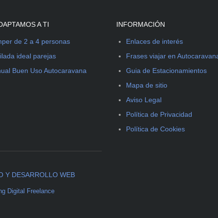
DAPTAMOS A TI
INFORMACIÓN
per de 2 a 4 personas
Enlaces de interés
ilada ideal parejas
Frases viajar en Autocaravan
ual Buen Uso Autocaravana
Guia de Estacionamientos
Mapa de sitio
Aviso Legal
Política de Privacidad
Política de Cookies
O Y DESARROLLO WEB
ng Digital Freelance