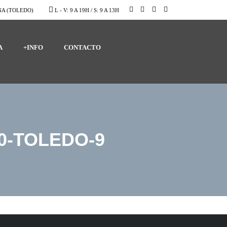
A (TOLEDO)
L - V: 9 A 19H / S: 9 A 13H
A
+INFO
CONTACTO
0-TOLEDO-9