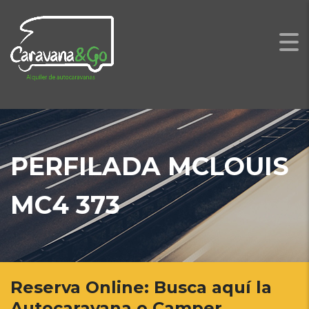
PERFILADA MCLOUIS
MC4 373
Reserva Online: Busca aquí la
Autocaravana o Camper