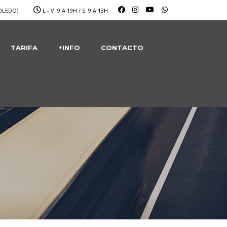
OLEDO)
L - V: 9 A 19H / S: 9 A 13H
TARIFA
+INFO
CONTACTO