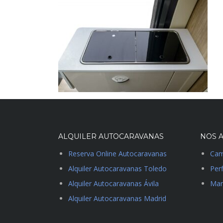
ALQUILER AUTOCARAVANAS
NOS A
Reserva Online Autocaravanas
Cam
Alquiler Autocaravanas Toledo
Perf
Alquiler Autocaravanas Ávila
Man
Alquiler Autocaravanas Madrid