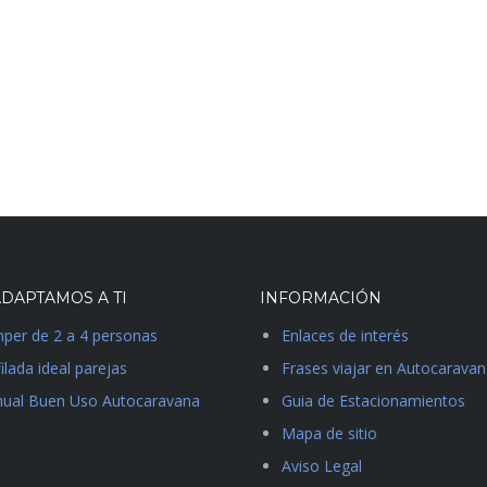
DAPTAMOS A TI
INFORMACIÓN
per de 2 a 4 personas
Enlaces de interés
ilada ideal parejas
Frases viajar en Autocarava
ual Buen Uso Autocaravana
Guia de Estacionamientos
Mapa de sitio
Aviso Legal