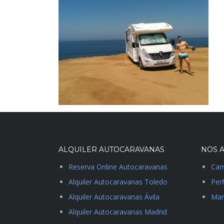
ALQUILER AUTOCARAVANAS
NOS A
Reserva Online Autocaravanas
Cam
Alquiler Autocaravanas Toledo
Perf
Alquiler Autocaravanas Ávila
Man
Alquiler Autocaravanas Madrid