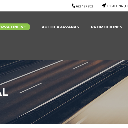
ESCALONA (T
692 127 802
ERVA ONLINE
AUTOCARAVANAS
PROMOCIONES
AL