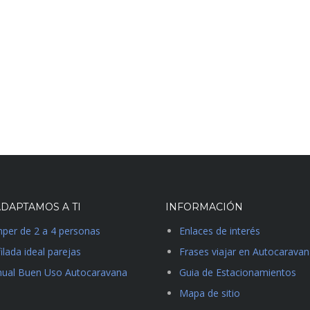
DAPTAMOS A TI
INFORMACIÓN
per de 2 a 4 personas
Enlaces de interés
ilada ideal parejas
Frases viajar en Autocarava
ual Buen Uso Autocaravana
Guia de Estacionamientos
Mapa de sitio