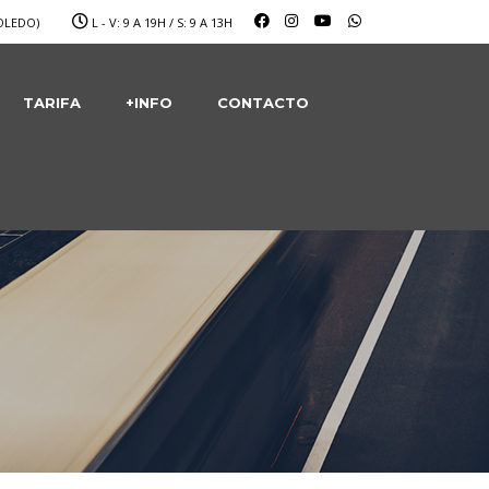
OLEDO)
L - V: 9 A 19H / S: 9 A 13H
TARIFA
+INFO
CONTACTO