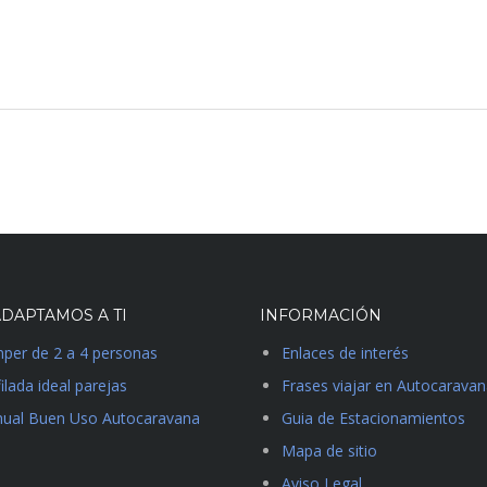
DAPTAMOS A TI
INFORMACIÓN
per de 2 a 4 personas
Enlaces de interés
ilada ideal parejas
Frases viajar en Autocarava
ual Buen Uso Autocaravana
Guia de Estacionamientos
Mapa de sitio
Aviso Legal