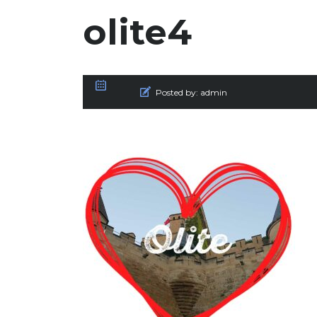
olite4
Posted by:
admin