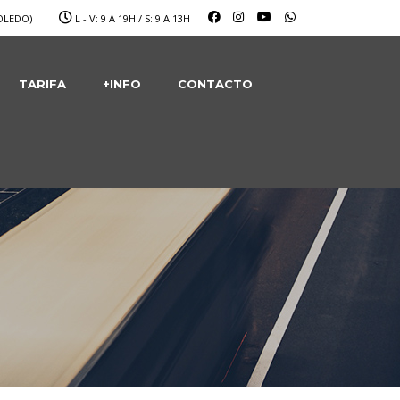
OLEDO)
L - V: 9 A 19H / S: 9 A 13H
TARIFA
+INFO
CONTACTO