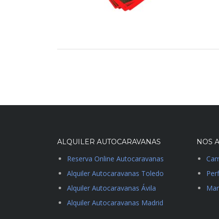
ALQUILER AUTOCARAVANAS
NOS A
Reserva Online Autocaravanas
Cam
Alquiler Autocaravanas Toledo
Perf
Alquiler Autocaravanas Ávila
Man
Alquiler Autocaravanas Madrid