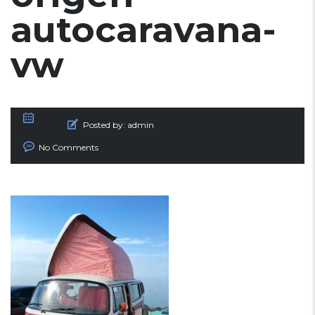
autocaravana-
vw
Posted by:
admin
No Comments