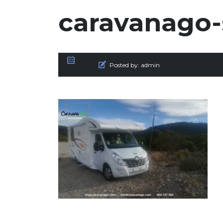
caravanago-s
Posted by:
admin