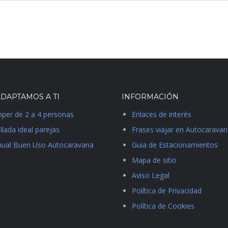
DAPTAMOS A TI
INFORMACIÓN
per de 2 a 4 personas
Enlaces de interés
ilada ideal parejas
Frases viajar en Autocarava
ual Buen Uso Autocaravana
Guia de Estacionamientos
Mapa de sitio
Aviso Legal
Política de Privacidad
Política de Cookies