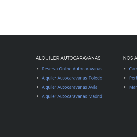
ALQUILER AUTOCARAVANAS
NOS A
Reserva Online Autocaravanas
Cam
Alquiler Autocaravanas Toledo
Perf
Alquiler Autocaravanas Ávila
Man
Alquiler Autocaravanas Madrid