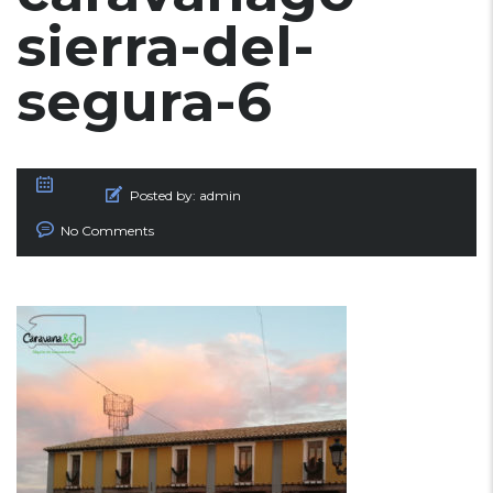
sierra-del-
segura-6
Posted by:
admin
No Comments